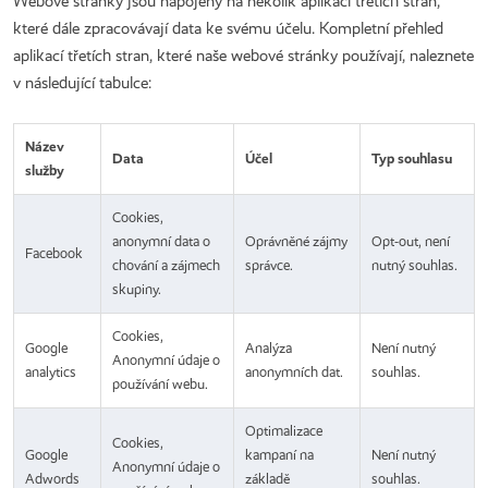
Webové stránky jsou napojeny na několik aplikací třetích stran,
které dále zpracovávají data ke svému účelu. Kompletní přehled
aplikací třetích stran, které naše webové stránky používají, naleznete
v následující tabulce:
Název
Data
Účel
Typ souhlasu
služby
Cookies,
anonymní data o
Oprávněné zájmy
Opt-out, není
Facebook
chování a zájmech
správce.
nutný souhlas.
skupiny.
Cookies,
Google
Analýza
Není nutný
Anonymní údaje o
analytics
anonymních dat.
souhlas.
používání webu.
Optimalizace
Cookies,
Google
kampaní na
Není nutný
Anonymní údaje o
Adwords
základě
souhlas.