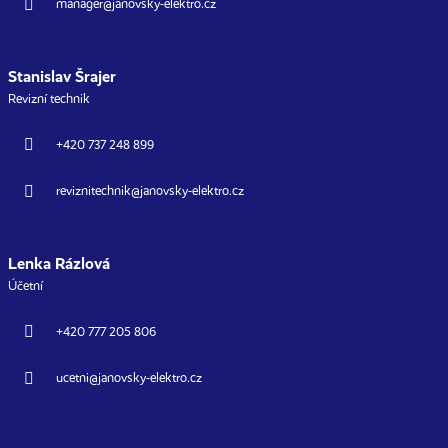
manager@janovsky-elektro.cz
Stanislav Šrajer
Revizní technik
+420 737 248 899
reviznitechnik@janovsky-elektro.cz
Lenka Rázlová
Účetní
+420 777 205 806
ucetni@janovsky-elektro.cz