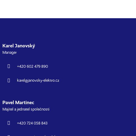
Karel Janovský
Manager
+420 602 479 890
karel@janovsky-elektro.cz
Pavel Martinec
Majitel a jednatel společnosti
+420 724 058 843